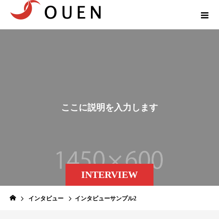
こ
こ
に
説
明
を
入
力
し
ま
す
。
INTERVIEW
インタビュー
インタビューサンプル2