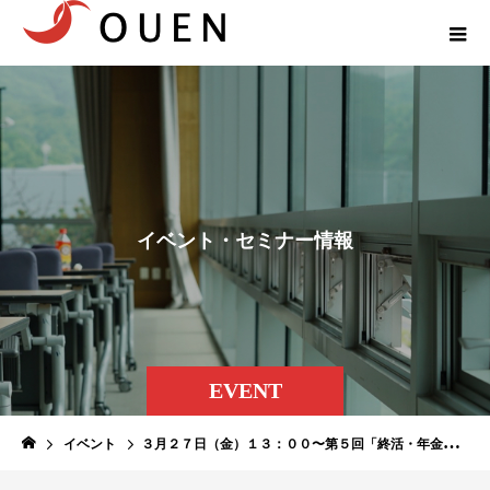
イ
ベ
ン
ト
・
セ
ミ
ナ
ー
情
報
EVENT
イベント
３月２７日（金）１３：００〜第５回「終活・年金セミナー」開催：セカンドライフの準備・進め方についてお伝えします。