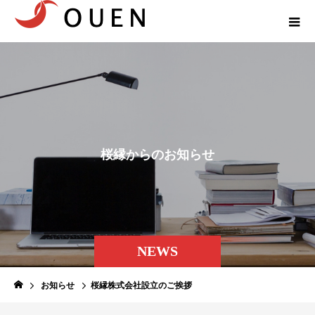
桜
縁
か
ら
の
お
知
ら
せ
NEWS
お知らせ
桜縁株式会社設立のご挨拶