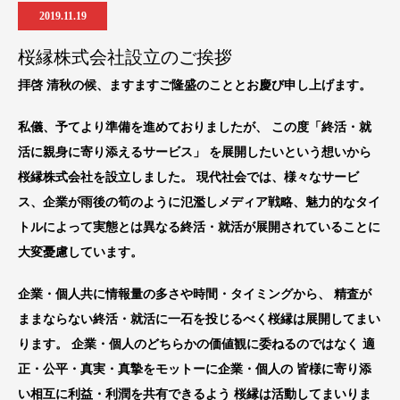
2019.11.19
桜縁株式会社設立のご挨拶
拝啓 清秋の候、ますますご隆盛のこととお慶び申し上げます。
私儀、予てより準備を進めておりましたが、 この度「終活・就
活に親身に寄り添えるサービス」 を展開したいという想いから
桜縁株式会社を設立しました。 現代社会では、様々なサービ
ス、企業が雨後の筍のように氾濫しメディア戦略、魅力的なタイ
トルによって実態とは異なる終活・就活が展開されていることに
大変憂慮しています。
企業・個人共に情報量の多さや時間・タイミングから、 精査が
ままならない終活・就活に一石を投じるべく桜縁は展開してまい
ります。 企業・個人のどちらかの価値観に委ねるのではなく 適
正・公平・真実・真摯をモットーに企業・個人の 皆様に寄り添
い相互に利益・利潤を共有できるよう 桜縁は活動してまいりま