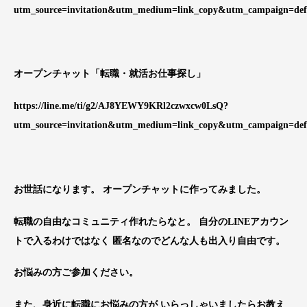
utm_source=invitation&utm_medium=link_copy&utm_campaign=def
オープンチャット「転職・就活お仕事探し」
https://line.me/ti/g2/AJ8YEWY9KRl2czwxcw0LsQ?
utm_source=invitation&utm_medium=link_copy&utm_campaign=def
お世話になります。 オープンチャットに作ってみました。
転職の自由なコミュニティ作れたらなと。 自分のLINEアカウン
トで入るわけではなく 匿名なのでどんな人も出入り自由です。
お悩みの方ご参加ください。
また、身近に転職にお悩みの方が いらっしゃいましたらお教え