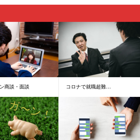
ン商談・面談
コロナで就職超難…